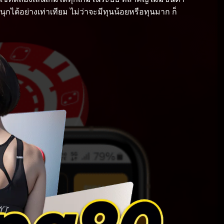
กได้อย่างเท่าเทียม ไม่ว่าจะมีทุนน้อยหรือทุนมาก ก็