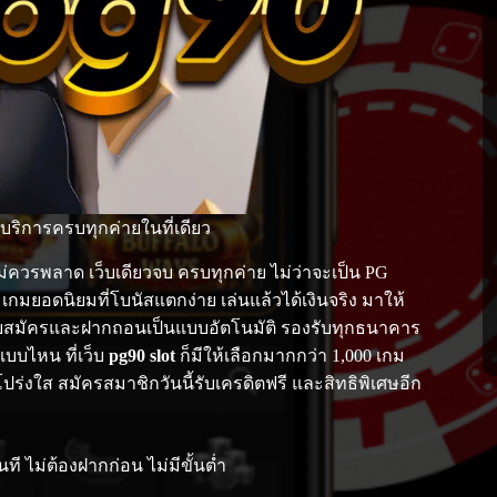
บริการครบทุกค่ายในที่เดียว
่ควรพลาด เว็บเดียวจบ ครบทุกค่าย ไม่ว่าจะเป็น PG
เกมยอดนิยมที่โบนัสแตกง่าย เล่นแล้วได้เงินจริง มาให้
ระบบสมัครและฝากถอนเป็นแบบอัตโนมัติ รองรับทุกธนาคาร
แบบไหน ที่เว็บ
pg90 slot
ก็มีให้เลือกมากกว่า 1,000 เกม
่งใส สมัครสมาชิกวันนี้รับเครดิตฟรี และสิทธิพิเศษอีก
ันที ไม่ต้องฝากก่อน ไม่มีขั้นต่ำ