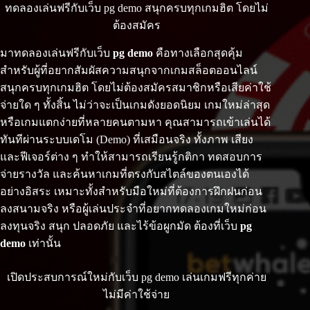
ทดลองเล่นฟรีกับเว็บ pg demo สนุกครบทุกเกมฮิต โดยไม่
ต้องสมัคร
มาทดลองเล่นฟรีกับเว็บ
pg demo
คือทางเลือกสุดคุ้ม
สำหรับผู้ที่อยากสัมผัสความสนุกจากเกมสล็อตออนไลน์
สนุกครบทุกเกมฮิต โดยไม่ต้องสมัครสมาชิกหรือเสียค่าใช้
จ่ายใด ๆ ทั้งสิ้น ไม่ว่าจะเป็นเกมดังยอดนิยม เกมใหม่ล่าสุด
หรือเกมแตกง่ายที่หลายคนตามหา คุณสามารถเข้าเล่นได้
ทันทีผ่านระบบเดโม (Demo) ที่เสมือนจริง ทั้งภาพ เสียง
และฟีเจอร์ต่าง ๆ ทำให้สามารถเรียนรู้กติกา ทดสอบการ
จ่ายรางวัล และค้นหาเกมที่ตรงกับสไตล์ของตนเองได้
อย่างอิสระ เหมาะทั้งสำหรับมือใหม่ที่ต้องการฝึกฝนก่อน
ลงสนามจริง หรือผู้เล่นประจำที่อยากทดลองเกมใหม่ก่อน
ลงทุนจริง สนุก ปลอดภัย และไร้ข้อผูกมัด ต้องที่เว็บ
pg
demo
เท่านั้น
เปิดประสบการณ์ใหม่กับเว็บ pg demo เล่นเกมฟรีทุกค่าย
ไม่มีค่าใช้จ่าย