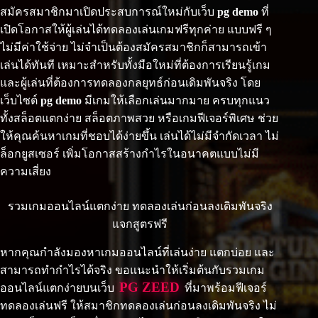
สมัครสมาชิกมาเปิดประสบการณ์ใหม่กับเว็บ
pg demo
ที่
เปิดโอกาสให้ผู้เล่นได้ทดลองเล่นเกมฟรีทุกค่าย แบบฟรี ๆ
ไม่มีค่าใช้จ่าย ไม่จำเป็นต้องสมัครสมาชิกก็สามารถเข้า
เล่นได้ทันที เหมาะสำหรับทั้งมือใหม่ที่ต้องการเรียนรู้เกม
และผู้เล่นที่ต้องการทดลองกลยุทธ์ก่อนเดิมพันจริง โดย
เว็บไซต์
pg demo
มีเกมให้เลือกเล่นมากมาย ครบทุกแนว
ทั้งสล็อตแตกง่าย สล็อตภาพสวย หรือเกมฟีเจอร์พิเศษ ช่วย
ให้คุณค้นหาเกมที่ชอบได้ง่ายขึ้น เล่นได้ไม่มีจำกัดเวลา ไม่
ล็อกยูสเซอร์ เพิ่มโอกาสสร้างกำไรในอนาคตแบบไม่มี
ความเสี่ยง
รวมเกมออนไลน์แตกง่าย ทดลองเล่นก่อนลงเดิมพันจริง
แจกสูตรฟรี
หากคุณกำลังมองหาเกมออนไลน์ที่เล่นง่าย แตกบ่อย และ
สามารถทำกำไรได้จริง ขอแนะนำให้เริ่มต้นกับรวมเกม
PG ZEED
ออนไลน์แตกง่ายบนเว็บ
ที่มาพร้อมฟีเจอร์
ทดลองเล่นฟรี ให้สมาชิกทดลองเล่นก่อนลงเดิมพันจริง ไม่