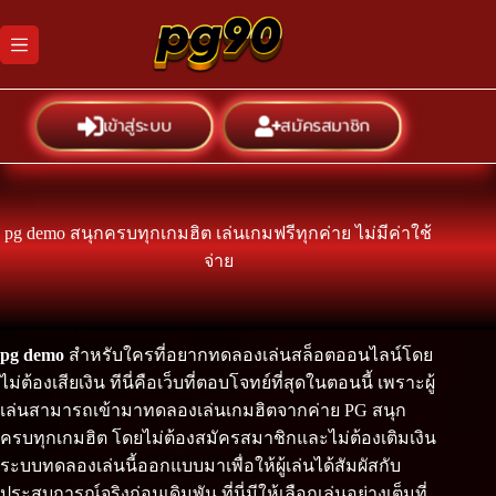
Skip
to
content
เข้าสู่ระบบ
สมัครสมาชิก
pg demo สนุกครบทุกเกมฮิต เล่นเกมฟรีทุกค่าย ไม่มีค่าใช้
จ่าย
pg demo
สำหรับใครที่อยากทดลองเล่นสล็อตออนไลน์โดย
ไม่ต้องเสียเงิน ทีนี่คือเว็บที่ตอบโจทย์ที่สุดในตอนนี้ เพราะผู้
เล่นสามารถเข้ามาทดลองเล่นเกมฮิตจากค่าย PG สนุก
ครบทุกเกมฮิต โดยไม่ต้องสมัครสมาชิกและไม่ต้องเติมเงิน
ระบบทดลองเล่นนี้ออกแบบมาเพื่อให้ผู้เล่นได้สัมผัสกับ
ประสบการณ์จริงก่อนเดิมพัน ที่นี่มีให้เลือกเล่นอย่างเต็มที่