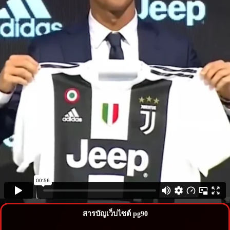
สารบัญเว็บไซต์ pg90