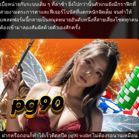
เบื่อหน่ายกับระบบเดิม ๆ ที่ล่าช้า ยิ่งไปกว่านั้นตัวเกมยังมีกราฟิกที่
สวยงามตระการตาและฟีเจอร์โบนัสที่แตกหนักจัดเต็ม จนทำให้
แพลตฟอร์มนี้กลายเป็นหมุดหมายอันดับหนึ่งที่สายเสี่ยงโชคทุกคน
ต้องเข้ามาลองสัมผัสด้วยตัวเองสักครั้ง
ฝากหรือถอนก็ทำได้เร็วติดสปีด pg90 wallet ไม่ต้องรอนานเหมือน