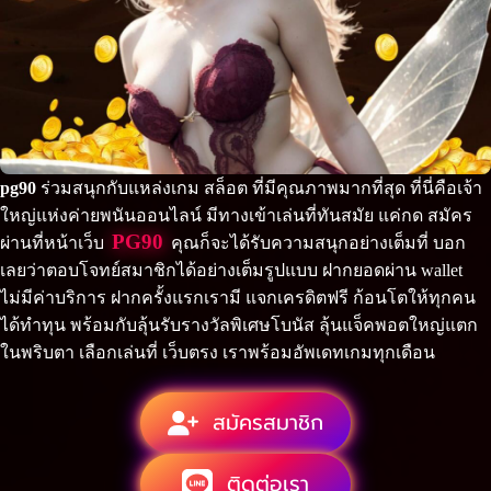
pg90
ร่วมสนุกกับแหล่งเกม สล็อต ที่มีคุณภาพมากที่สุด ที่นี่คือเจ้า
ใหญ่แห่งค่ายพนันออนไลน์ มีทางเข้าเล่นที่ทันสมัย แค่กด สมัคร
PG90
ผ่านที่หน้าเว็บ
คุณก็จะได้รับความสนุกอย่างเต็มที่ บอก
เลยว่าตอบโจทย์สมาชิกได้อย่างเต็มรูปแบบ ฝากยอดผ่าน wallet
ไม่มีค่าบริการ ฝากครั้งแรกเรามี แจกเครดิตฟรี ก้อนโตให้ทุกคน
ได้ทำทุน พร้อมกับลุ้นรับรางวัลพิเศษโบนัส ลุ้นแจ็คพอตใหญ่แตก
ในพริบตา เลือกเล่นที่ เว็บตรง เราพร้อมอัพเดทเกมทุกเดือน
สมัครสมาชิก
ติดต่อเรา