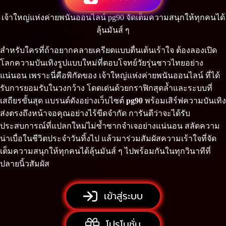
เจ้าใหญ่แห่งค่ายพนันออนไลน์ pg90 จัดเต็มความสนุกให้ทุกคนได้
ลุ้นมันส์ ๆ
สำหรับใครที่ถ้าอยากคลายเครียดแบบตื่นเต้นเร้าใจ ต้องลองเปิด
โลกความบันเทิงรูปแบบใหม่ที่ตอบโจทย์วัยรุ่นชาวไทยอย่าง
แน่นอน เพราะนี่คือพิกัดของ เจ้าใหญ่แห่งค่ายพนันออนไลน์ ที่ได้
รับการยอมรับในวงกว้าง โดดเด่นด้วยกราฟิกสุดล้ำและระบบที่
เสถียรขั้นสุด แบรนด์ดังอย่างเว็บไซต์
pg90
พร้อมเสิร์ฟความบันเทิง
ส่งตรงถึงหน้าจอคุณอย่างไร้ขีดจำกัด การันตีว่าจะได้รับ
ประสบการณ์ที่แปลกใหม่ไม่ซ้ำซากจำเจอย่างแน่นอน สลัดความ
น่าเบื่อในชีวิตประจำวันทิ้งไป แล้วมาร่วมสัมผัสความเร้าใจที่จัด
เต็มความสนุกให้ทุกคนได้ลุ้นมันส์ ๆ ไปพร้อมกันในทุกวินาทีที่
ปลายนิ้วสัมผัส
เข้าสู่ระบบ
โปรโมชั่น