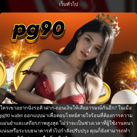
เว็บทั่วไป
ใครเขาอยากนั่งรอคิวฝาก-ถอนเงินให้เสียอารมณ์กันอีก? ในเมื่อ
pg90 wallet ออกแบบมาเพื่อตอบโจทย์สายใจร้อนที่ต้องการความ
แม่นยำและเสถียรภาพสูงสุด ไม่ว่าจะเป็นช่วงเวลาที่ผู้ใช้งานหนา
แน่นหรือระบบธนาคารทั่วไปกำลังปรับปรุง คุณก็ยังสามารถทำ