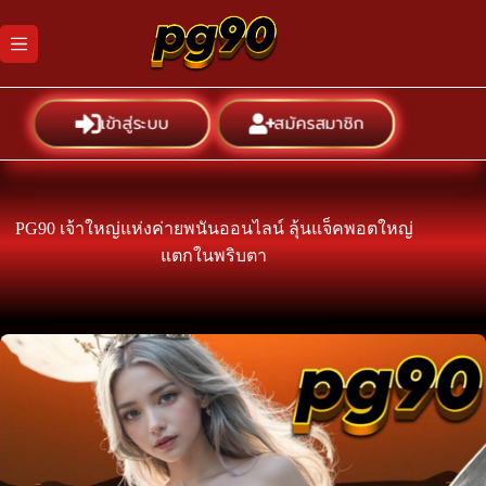
Skip
to
content
เข้าสู่ระบบ
สมัครสมาชิก
PG90 เจ้าใหญ่แห่งค่ายพนันออนไลน์ ลุ้นแจ็คพอตใหญ่
แตกในพริบตา