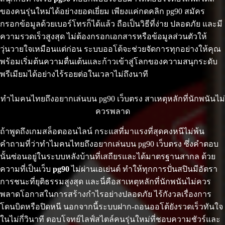
ของคนรุ่นใหม่ได้อย่างยอดเยี่ยม เพียงแค่กดคลิก pg90 สมัคร
กรอกข้อมูลด้วยเบอร์โทรก็ได้แล้ว ถือเป็นวิธีที่ง่าย ปลอดภัย และมี
ความรวดเร็วสูงสุด ไม่ต้องกรอกเอกสารหรือข้อมูลส่วนตัวให้
วุ่นวายใจเหมือนแต่ก่อน ระบบออโต้จะช่วยจัดการทุกอย่างให้คุณ
พร้อมเริ่มต้นความตื่นเต้นและก้าวเข้าสู่โลกของความสนุกระดับ
พรีเมียมได้อย่างไร้รอยต่อในเวลาไม่ถึงนาที
ทำไมคนไทยถึงอยากเล่นบน pg90 เว็บตรง สาเหตุหลักที่นักพนันไม่
ควรพลาด
ถ้าพูดถึงเกมสล็อตออนไลน์ กระแสที่มาแรงที่สุดคงหนีไม่พ้น
คำถามที่ว่าทำไมคนไทยถึงอยากเล่นบน pg90 เว็บตรง ซึ่งคำตอบ
นั้นซ่อนอยู่ในระบบหลังบ้านที่เสถียรและได้มาตรฐานสากล ด้วย
ความที่เป็นเว็บ
pg90
ไม่ผ่านเอเย่นต์ ทำให้ทุกการปั่นสปินมีอัตรา
การชนะที่ยุติธรรมสูงสุด และนี่คือสาเหตุหลักที่นักพนันไม่ควร
พลาดโอกาสในการสร้างกำไรอย่างปลอดภัย ไร้กังวลเรื่องการ
โดนบิดหรือปิดหนี นอกจากนี้ระบบฝาก-ถอนออโต้ยังรวดเร็วทันใจ
ในไม่กี่วินาที ตอบโจทย์ไลฟ์สไตล์คนรุ่นใหม่ที่ชอบความชัวร์และ