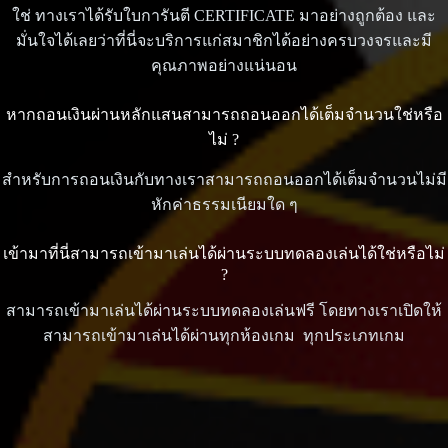
ใช่ ทางเราได้รับใบการันตี CERTIFICATE มาอย่างถูกต้อง และ
มั่นใจได้เลยว่าที่นี่จะบริการแก่สมาชิกได้อย่างครบวงจรและมี
คุณภาพอย่างแน่นอน
หากถอนเงินผ่านหลักแสนสามารถถอนออกได้เต็มจำนวนใช่หรือ
ไม่ ?
สำหรับการถอนเงินกับทางเราสามารถถอนออกได้เต็มจำนวนไม่มี
หักค่าธรรมเนียมใด ๆ
เข้ามาที่นี่สามารถเข้ามาเล่นได้ผ่านระบบทดลองเล่นได้ใช่หรือไม่
?
สามารถเข้ามาเล่นได้ผ่านระบบทดลองเล่นฟรี โดยทางเราเปิดให้
สามารถเข้ามาเล่นได้ผ่านทุกห้องเกม ทุกประเภทเกม