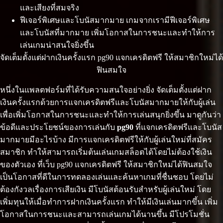
และเสียงที่สมจริง
ฟีเจอร์พิเศษและโบนัสมากมาย เกมจากเรามีฟีเจอร์พิเศษ
และโบนัสที่มากมาย เพิ่มโอกาสในการชนะและทำให้การ
เล่นเกมน่าสนใจยิ่งขึ้น
จัดเต็มตั้งแต่ฝากเงินครั้งแรก pg90 แจกเครดิตฟรี ให้สมาชิกใหม่ได้
ฟินสมใจ
หนึ่งในแพลตฟอร์มที่ได้รับความสนใจอย่างยิ่ง จัดเต็มตั้งแต่ฝาก
เงินครั้งแรกด้วยการแจกเครดิตฟรีและโบนัสมากมายให้กับผู้เล่น
เพื่อเพิ่มโอกาสในการชนะและทำให้การเล่นสนุกยิ่งขึ้น มาดูกันว่า
ข้อดีและประโยชน์ของการเล่นกับ
pg90
ที่แจกเครดิตฟรีและโบนัส
มากมายมีอะไรบ้าง มีการแจกเครดิตฟรีให้กับผู้เล่นใหม่ที่สมัคร
สมาชิก ทำให้สามารถเริ่มต้นเล่นเกมสล็อตได้โดยไม่ต้องใช้เงิน
ของตัวเอง ที่เว็บ pg90 แจกเครดิตฟรี ให้สมาชิกใหม่ได้ฟินสมใจ
เป็นโอกาสที่ดีในการทดลองเล่นและค้นหาเกมที่ชื่นชอบ โดยไม่
ต้องกังวลเรื่องการเสียเงิน มีโบนัสต้อนรับสำหรับผู้เล่นใหม่ โดย
เพิ่มทุนให้เมื่อทำการฝากเงินครั้งแรก ทำให้มีเงินเล่นมากขึ้น เพิ่ม
โอกาสในการชนะและสามารถเล่นเกมได้นานขึ้น มีโปรโมชั่น